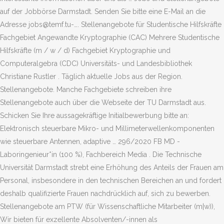
auf der Jobbörse Darmstadt. Senden Sie bitte eine E-Mail an die
Adresse jobs@temf.tu-…. Stellenangebote für Studentische Hilfskräfte
Fachgebiet Angewandte Kryptographie (CAC) Mehrere Studentische
Hilfskräfte (m / w / d) Fachgebiet Kryptographie und
Computeralgebra (CDC) Universitäts- und Landesbibliothek
Christiane Rustler . Täglich aktuelle Jobs aus der Region.
Stellenangebote. Manche Fachgebiete schreiben ihre
Stellenangebote auch über die Webseite der TU Darmstadt aus.
Schicken Sie Ihre aussagekräftige Initialbewerbung bitte an:
Elektronisch steuerbare Mikro- und Millimeterwellenkomponenten
wie steuerbare Antennen, adaptive … 296/2020 FB MD -
Laboringenieur*in (100 %), Fachbereich Media . Die Technische
Universität Darmstadt strebt eine Erhöhung des Anteils der Frauen am
Personal, insbesondere in den technischen Bereichen an und fordert
deshalb qualifizierte Frauen nachdrücklich auf, sich zu bewerben.
Stellenangebote am PTW (für Wissenschaftliche Mitarbeiter (m|w)),
Wir bieten für exzellente Absolventen/-innen als