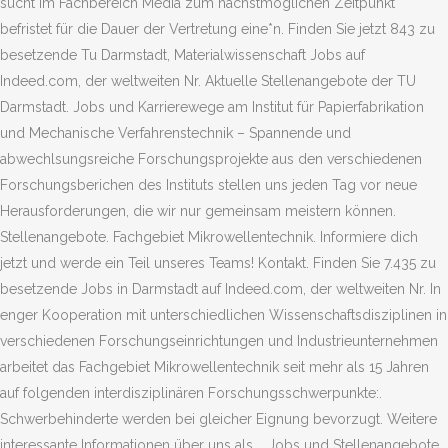
sucht im Fachbereich Media zum nächstmöglichen Zeitpunkt
befristet für die Dauer der Vertretung eine*n. Finden Sie jetzt 843 zu
besetzende Tu Darmstadt, Materialwissenschaft Jobs auf
Indeed.com, der weltweiten Nr. Aktuelle Stellenangebote der TU
Darmstadt. Jobs und Karrierewege am Institut für Papierfabrikation
und Mechanische Verfahrenstechnik – Spannende und
abwechlsungsreiche Forschungsprojekte aus den verschiedenen
Forschungsberichen des Instituts stellen uns jeden Tag vor neue
Herausforderungen, die wir nur gemeinsam meistern können.
Stellenangebote. Fachgebiet Mikrowellentechnik. Informiere dich
jetzt und werde ein Teil unseres Teams! Kontakt. Finden Sie 7.435 zu
besetzende Jobs in Darmstadt auf Indeed.com, der weltweiten Nr. In
enger Kooperation mit unterschiedlichen Wissenschaftsdisziplinen in
verschiedenen Forschungseinrichtungen und Industrieunternehmen
arbeitet das Fachgebiet Mikrowellentechnik seit mehr als 15 Jahren
auf folgenden interdisziplinären Forschungsschwerpunkte:.
Schwerbehinderte werden bei gleicher Eignung bevorzugt. Weitere
interessante Informationen über uns als … Jobs und Stellenangebote