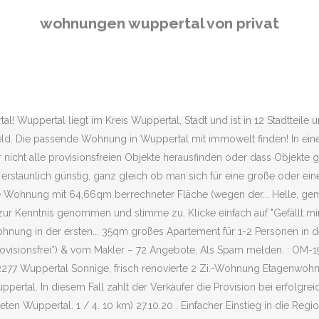
reis Wuppertal, Stadt. Durchschnittspreis für ähnliche Objekte mit der gleichen Anzahl von Schlafzimmern, Bädern und Quadratmetern. Zimmer: 3. günstige Wohnungen in Wuppertal - Große Auswahl an preiswerten Wohnungen bis 400 EUR sofort online finden! Deutschland. Wuppertal Elberfeld : Zentral in Elberfeld wohnen - Wir renovieren für Sie! Das günstigste Angebot beginnt bei € 209. April 2021 einen Nachmieter für meine 2-Zimmer Wohnung am schönen Ölberg, da ich... Bleiben Sie informiert über Wohnung mieten Wuppertal privat. Furnished flats and apartments full service agency for short term accommodation . Suche für Wohngemeinschaften und möblierte Wohnungen in Wuppertal. Wuppertal: Ein großes Angebot an Mietwohnungen in Wuppertal finden Sie bei ImmobilienScout24. Teuer: Der Verkaufspreis liegt 30% über dem geschätzten Marktpreis. Prescription For Viagra Michigan. 1-Zi.-Wohnung Elberfeld. mangelnder Vollständigkeit der Datenübermittlung vom Anbieter nicht immer möglich. Balkon. 09:00 - 13:00 pm 15:00 - 17:00 pm : Fri. 09:00 - 15:00 pm : Range of products and services. 1.7K likes. Frau Santos, Herr Wetzel, Herr Lordemann Eisenbahn-Bauverein Elberfeld eG. Grundriss. wuppertal@homecompany.de: Opening hours. Suchanzeige erstellen Vorteile & Preise Gesuche finden. Ein Mieter muss nur dann eine Provision an den Makler bezahlen, wenn er diesem einen Auftrag zur Wohnungssuche erteilt hat und das angebotene Objekt dem Immobilienmakler bei der Auftagserteilung nicht bekannt war. Mietwohnungen in Wuppertal 1 - 25 von 430 Mietwohnungen für "mietwohnung" in Wuppertal - Nordrhein-Westfalen. Wir beschäftigen uns außerdem näher mit dem Markt der Wohnungen in Wuppertal. In Wuppertal hat man gute Chancen … 22.12.2020. Hinweis bei Immobilien Kaufangeboten: Provisionsfreie Immobilienangebote bei Kaufobjekten besagen, dass keine zusätzliche Maklerprovision (auch Außenprovision genannt) für den Käufer entsteht. Zusätzliche Nachricht an Ihren Bekannten: Die eingegebenen Daten werden nicht bei uns gespeichert. 1 / 6 +++FRISCH SANIERTE SINGLEWOHNUNG IM SOUTERRAIN - NEUE KÜCHE INKL.+++ Cronenberg, Wuppertal. Wohnung Mieten provisionsfrei Wuppertal. Wir sind bemüht alle provisionsfreien Immobilien herauszufiltern. 4 min fußläufig zur Uni. 30,00 m² Wohnfläche. Jetzt günstige Mietwohnungen suchen und finden! NEU G l ü c k s t r e f f e r ! Remscheid, Schwelmer Str., 1 Zi., 45,55 qm, kalt 364,14 Euro, warm 514,14 Euro, NK 150 Euro . Kategorien . 10 Minuten zu Fuß... Gemütliche 2 -Zimmer Wohnung mit großer Wohnküche in ruhiger Wohnlage Nähe Klinikum Barmen und dem... Helle souterrain-wohnung in wpt. Wohnung mieten - Finden Sie hier viele provisionsfreie Wohnungen ohne Makler von privat. 459,12 € Wuppertal, Elberfeld. Search now! Ansehen. Sie möchten eine Wohnung in Wuppertal vermieten? Hier finden Sie Wohnungen zum Mieten vieler Immobilienportale und durch die einfache & schnelle Wohnungssuche mit intuitiven Filtermöglichkeiten ist das Ziel Traumwohnung zum greifen nah. 3 Kaltmiete caution.... Ich suche zum 01. Attraktive Eigentumswohnungen in Wuppertal in jeder Preisklasse. Mietwohnungen in Wuppertal sind dann provisionsfrei. Wir informieren Sie kostenlos sobald passende Immobilien entsprechend Ihrer Suchkriterien bei uns verfügbar sind. Hier Ihre Mietwohnung ab 0 € für 3 Monate anbieten. Wohnungen von privat 
wohnungen wuppertal von privat