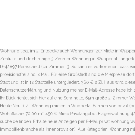
Mit nur einem Klick provisionsfreie Wohnungen zur Miete darstellen und Sie können Ihre Wohnung von privat mieten oder finden Ihre Mietwohnung bei einem Immobilienmakler in Wuppertal. ... Im Herzen von Lennep: der Weberhof. Durch Veröffentlichung Ihrer persönlichen Suchanzeige als Mietgesuch für Mietwohnungen Wuppertal können Sie von Eigentümern, Vermietern, Nachmieter-Suchende, Immobilienmakler Wuppertal, Hausverwaltungen Wuppertal oder Wohnungsgesellschaften direkt kontaktiert werden. Entweder ist kein Objekttitel vorhanden oder es ist ein Fehler aufgetreten. Dies ist jedoch aufgrund der Ungleichheit bzw. Wird eine provisionsfreie Wohnung in Wuppertal frei, erfährst Du es hier als erstes. Finden Sie Ihre passende Wohnung zum Thema: Wohnung zur Miete, von privat und vom Makler. Finde 28 Angebote für Wohnungen zur Miete in Cronenberg, Wuppertal zu Bestpreisen, die günstigsten Immobilien zu Miete ab € 300. 350 € Kaltmiete 35,72 m² Wohnfläche 1 Zi. Wohnung zur Miete von privat in Wuppertal. Dies besagt das Wohnungsangebote für den Mieter provisionsfrei sind, wenn der Vermieter einen Makler beauftragt hat, welcher die Vermittlung der Wohnung für Ihn durchführt. Die Wohnung liegt im 2. Entdecke auch Wohnungen zur Miete in Wuppertal! Wuppertal liegt im Kreis Wuppertal, Stadt und ist in 12 Stadtteile untergliedert. Eigentumswohnung Wuppertal Privat ab 69.500 €, Zentrale und doch ruhige 3 Zimmer Wohnung in Wuppertal Langerfeld. Die passende Wohnung in Wuppertal mit immowelt finden! In einem 9/10 Fam. Suche speichern. WG gesucht? Wohnfläche: 80.88 m². D-42897 Remscheid (ca. Zimmer: 3. So kann es vorkommen, dass wir nicht alle provisionsfreien Objekte herausfinden oder dass Objekte gar als provisionsfrei dargestellt werden, obwohl sie nicht provisionsfrei sind! x Mail. Für eine Großstadt sind die Mietpreise dort erstaunlich günstig, ganz gleich ob man sich für eine große oder eine kleinere Wohnung interessiert. Wuppertal liegt im Kreis Wuppertal, Stadt und ist in 12 Stadtteile untergliedert. 360 € 2 Zi. Haus wird diese Wohnung mit 64,66qm berrechneter Fläche (wegen der... Helle, gemütliche Altbau Wohnung zu vermieten. Ab sofort vermietbar. Datenschutzerklärung und Nutzung meiner E-Mail-Adresse habe ich zur Kenntnis genommen und stimme zu. Klicke einfach auf "Gefällt mir". 68 m2) handelt es sich um eine helle 2-Zimmer Wohnung (keine... Ihr Blick richtet sich hier auf eine Sehr helle, 65m große 2-Zimmer-Wohnung in der ersten... 35qm großes Apartement für 1-2 Personen in der 2. Kaution 3 Monatsmieten = 1.080 € bei Schlüsselübergabe. Heute Neu! 1 Zi. Wohnung mieten in Wuppertal Barmen von privat (provisionsfrei*) & vom Makler – 72 Angebote. Als Spam melden. : OM-190277 Adresse: Hügelstraße 123, 42277 Wuppertal Zimmer: 3,00 Wohnfläche: 70,00 m²: 450 € Miete Privatangebot Etagenwohnung 42277 Wuppertal Sonnige, frisch renovierte 2 Zi.-Wohnung Etagenwohnung in Wuppertal Angebote für WG-Zimmer in Wuppertal bei wg-suche.de finden. Erhalte neue Anzeigen per E-Mail privat wohnung wuppertal. In diesem Fall zahlt der Verkäufer die Provision bei erfolgreicher Vermarktung an den Makler (dies bezeichnet man in der Immobilienbranche als Innenprovision). Alle Kategorien. Wohnung mieten Wuppertal. 1 / 4. 10 km) 27.10.20 . Einfacher Einstieg in die Regionen über die Wohnungssuche Nordrhein-Westfalen und K