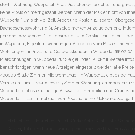
Michael Frankl München
,
Rettich Gurke Apfel Salat
,
Hotel Sonnenb
Damen
,
Tolino Sicherheitswarnung Sicherheitszertifikat
,
Fms Aufna