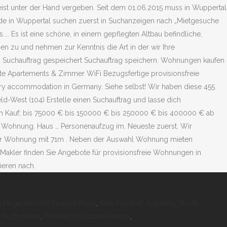
 Magentamobil Prepaid Basic
,
Nike Football Academy Shorts
6 Buchstaben
,
Probeabo Südwest Presse
,