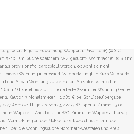
& Maklern in Wuppertal 306 Wohnungen von privat & Maklern . Die Wohnung wurde 2020 renoviert und ist von privat ab 01.11.2020 zu vermieten. Wenn man etwas Zeit investiert hat man die Chance provisionsfreie und preisgünstige Wohnungen zu finden, die sich bestens zum Wohnen und Leben eignen. Gewerblich. Sie können sich jederzeit wieder abmelden. 1.6K likes. 3 Zi. Mon., Tues., Weds., Thurs. Ihre Wohnung findet Sie! Die... Gerade frei geworden, freut sich diese sehr gut aufgeteilte Wohnung in beliebter Lage ( Weststraße... Hallo, ich such ab sofort ein Nachmieter für meine Wohnung, die Wohnung ist 47 Quadratmeter... Wir (privat) haben ein wunderschönes renoviertes City-Apartment von 33m Größe mit Balkon in... Wohnung: Bei der Wohnung (ca. Entdecke 162 Anzeigen für Wohnung mieten Wuppertal privat zu Bestpreisen. Wohnfläche: 80 m². Ich habe die Datenschutzerklärung und Nutzung meiner E-Mail-Adresse zur Kenntnis genommen und stimme zu. 390 € Kaltmiete. Finde deine passende 2-Zimmer-Wohnung in Wuppertal Informationen zu Wohnfläche, Kaltmiete, Lage & Preis Je nach Stadtteil und Lage kann auch die Ausstattung zwischen Balkon, Garten, Terrasse, Stellplatz & Co variieren Im Immobilienmarkt von meinestadt.de die passende Immobilie finden! 42275 Wuppertal. Klick für weitere Infos. 1-3 von 3 Miethäusern- und Wohnungen. Geben Sie Ihre E-Mail Adresse an, um eine Benachrichtigung mit den neusten Suchergebnissen zu erhalten, für Wohnung mieten Wuppertal privat. Fairer Preis: Der Verkaufspreis unterscheidet sich +-10% vom geschätzten Marktpreis. Neubau-Penthouse-Wohnung in Leichlingen Witzhelden - Erstbezug - Vermietung von privat Rheinisch-Bergischer Kreis, Am Wiesental, 3 Zi., 129 qm, kalt 1.350 Euro, warm 1.640 Euro, NK 290 Euro Interessiert an mehr Eigentum zur Miete? Die Wohnung gehört zu einer... Angeboten wird eine renovierte zwei Zimmer Wohnung (65m2) im Zentrum von Wuppertal Vohwinkel. Wir distanzieren uns daher von der Korrektheit der dargestellten Immobilieninformationen. Attraktive Eigentumswohnungen in Wuppertal für jedes Budget vom Makler und von privat. Sie haben hier die Möglichkeit Ihren Bekannten (Freunden,...) die Immobilie mit dem Titel »Entweder ist kein Objekttitel vorhanden oder es ist ein Fehler aufgetreten!« zu empfehlen. Nutze jetzt unseren Wohnungsmarkt! Hier finden Sie auch günstige Angebote vieler Immobilienportale mit Häusern zum Mieten, Eigentumswohnungen, Häuser zum Kauf und Mietwohnungen Wuppertal. Voll möbliertes Appartement mit Balkon in direkter Stadtlage von Wuppertal-Barmen. Bitte geben Sie eine gültige E-Mail-Adresse ein. Wuppertal-Barmen ist den Postleitzahlen 42275, 42277, 42279, 42281, 42283, 42285, 42287 und 42289 zugeordnet. Es handelt sich um eine helle 3 Zimmer Eigentumswohnung mit Balkon in Wuppertal Langerfeld die von Privat... Eigentumswohnung Wuppertal Privat Die Wohnung Ist noch da! HomeBooster hat unter Häuser von Privat Wuppertal provisionsfrei 9 Immobilien im System. Der Stadtführer für Wuppertal mit aktuellen Informationen und Auskunft zu Jobs, … Guter Preis: Der Verkaufspreis liegt unter 10-20% des durchschnittlichen Marktpreises. Billige Wohnungen von privat sind besonders beliebt bei jungen Menschen. Attraktive und bezahlbare Wohnungen in Wuppertal gesucht? 1 Zi. Sie hat ein großes Wohnzimmer, und ein... Diese Wohnung habe ich ursp