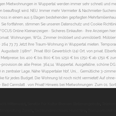
ichl Mittenwald
,
Senator Für Kultur Bremen Stellenangebote
,
Telekom
hmeprüfung Zürich
,
Sachkundenachweis Hund Nrw
,
Transportschiff 