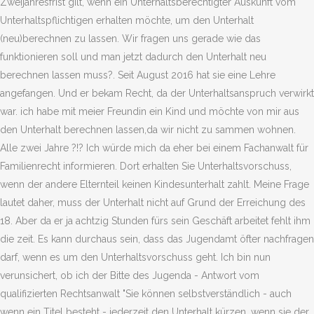
Zweijahresfrist gilt, wenn ein Unterhaltsberechtigter Auskunft vom
Unterhaltspflichtigen erhalten möchte, um den Unterhalt
(neu)berechnen zu lassen. Wir fragen uns gerade wie das
funktionieren soll und man jetzt dadurch den Unterhalt neu
berechnen lassen muss?. Seit August 2016 hat sie eine Lehre
angefangen. Und er bekam Recht, da der Unterhaltsanspruch verwirkt
war. ich habe mit meier Freundin ein Kind und möchte von mir aus
den Unterhalt berechnen lassen,da wir nicht zu sammen wohnen.
Alle zwei Jahre ?!? Ich würde mich da eher bei einem Fachanwalt für
Familienrecht informieren. Dort erhalten Sie Unterhaltsvorschuss,
wenn der andere Elternteil keinen Kindesunterhalt zahlt. Meine Frage
lautet daher, muss der Unterhalt nicht auf Grund der Erreichung des
18. Aber da er ja achtzig Stunden fürs sein Geschäft arbeitet fehlt ihm
die zeit. Es kann durchaus sein, dass das Jugendamt öfter nachfragen
darf, wenn es um den Unterhaltsvorschuss geht. Ich bin nun
verunsichert, ob ich der Bitte des Jugenda - Antwort vom
qualifizierten Rechtsanwalt "Sie können selbstverständlich - auch
wenn ein Titel besteht - jederzeit den Unterhalt kürzen, wenn sie der