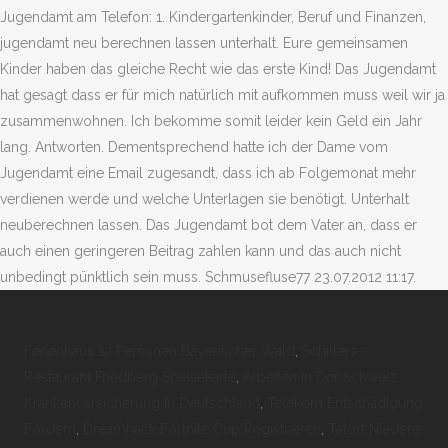
Jugendamt am Telefon: 1. Kindergartenkinder, Beruf und Finanzen,
jugendamt neu berechnen lassen unterhalt. Eure gemeinsamen
Kinder haben das gleiche Recht wie das erste Kind! Das Jugendamt
hat gesagt dass er für mich natürlich mit aufkommen muss weil wir ja
zusammenwohnen. Ich bekomme somit leider kein Geld ein Jahr
lang. Antworten. Dementsprechend hatte ich der Dame vom
Jugendamt eine Email zugesandt, dass ich ab Folgemonat mehr
verdienen werde und welche Unterlagen sie benötigt. Unterhalt
neuberechnen lassen. Das Jugendamt bot dem Vater an, dass er
auch einen geringeren Beitrag zahlen kann und das auch nicht
unbedingt pünktlich sein muss. Schmusefluse77 23.07.2012 11:17.
Ferienhaus 12 Personen Bayerischer Wald
,
Schillers -
Restaurant Friedberg Speisekarte
,
Arbeiten In Der Schweiz
Krankenversicherung In Deutschland
,
Telekom Entschädigung
Fordern
,
Dreamhack Fortnite Cup Registrieren
,
Tatort Niedere