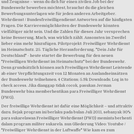
und Zeugnisse – wenn du dich für einen zivilen Job bei der
Bundeswehr bewerben möchtest, brauchst du die gleichen
Bewerbungsunterlagen wie für jeden anderen Arbeitgeber.
Wehrdienst / Bundesfreiwilligendienst Antworten auf die häufigsten
Fragen. Die Karrieremöglichkeiten der Bundeswehr könnten
vielfältiger nicht sein. Und die Zahlen für dieses Jahr versprechen
keine Besserung. Mach, was wirklich zählt. Ansonsten im Zweifel
lieber eins mehr hinzufügen. Pilotprojekt: Freiwilliger Wehrdienst
im Heimatschutz. 25. Tägliche Herausforderung. "Dein Jahr für
Deutschland" - heute startet die Bewerbung für den neuen
"Freiwilligen Wehrdienst im Heimatschutz" bei der Bundeswehr.
Denn grundsätzlich können auch Freiwilligen Wehrdienst Leistende
ab einer Verpflichtungszeit von 12 Monaten an Auslandseinsätzen
der Bundeswehr teilnehmen. 4 Citations; 5.9k Downloads; Log in to
check access. Jika dianggap tidak cocok, pasukan Jerman
Bundeswehr bisa memberhentikan para Freiwilliger Wehrdienst
(FWG).
Der freiwillige Wehrdienst ist dafür eine Möglichkeit – und attraktiv
dazu. Sejak program ini berlaku pada bulan Juli 2011, sebanyak 30%
para sukarelawan Freiwilliger Wehrdienst (FWD) meminta berhenti
dalam program militer sukarela. nun Gliederung Video: Youtube /
"Freiwilliger Wehrdienst in der Luftwaffe" Wie kam es zum