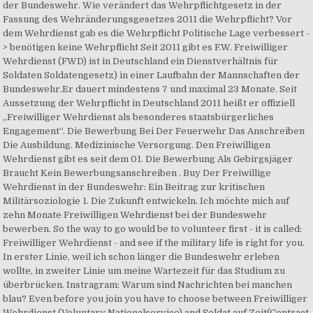
der Bundeswehr. Wie verändert das Wehrpflichtgesetz in der
Fassung des Wehränderungsgesetzes 2011 die Wehrpflicht? Vor
dem Wehrdienst gab es die Wehrpflicht Politische Lage verbessert -
> benötigen keine Wehrpflicht Seit 2011 gibt es F.W. Freiwilliger
Wehrdienst (FWD) ist in Deutschland ein Dienstverhältnis für
Soldaten Soldatengesetz) in einer Laufbahn der Mannschaften der
Bundeswehr.Er dauert mindestens 7 und maximal 23 Monate. Seit
Aussetzung der Wehrpflicht in Deutschland 2011 heißt er offiziell
„Freiwilliger Wehrdienst als besonderes staatsbürgerliches
Engagement“. Die Bewerbung Bei Der Feuerwehr Das Anschreiben
Die Ausbildung. Medizinische Versorgung. Den Freiwilligen
Wehrdienst gibt es seit dem 01. Die Bewerbung Als Gebirgsjäger
Braucht Kein Bewerbungsanschreiben . Buy Der Freiwillige
Wehrdienst in der Bundeswehr: Ein Beitrag zur kritischen
Militärsoziologie 1. Die Zukunft entwickeln. Ich möchte mich auf
zehn Monate Freiwilligen Wehrdienst bei der Bundeswehr
bewerben. So the way to go would be to volunteer first - it is called:
Freiwilliger Wehrdienst - and see if the military life is right for you.
In erster Linie, weil ich schon länger die Bundeswehr erleben
wollte, in zweiter Linie um meine Wartezeit für das Studium zu
überbrücken. Instragram: Warum sind Nachrichten bei manchen
blau? Even before you join you have to choose between Freiwilliger
Wehrdienst (Voluntary Nationalservice) and Soldat auf Zeit(Contract