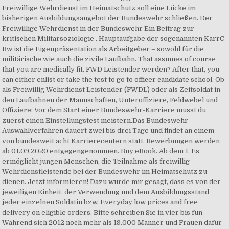
Freiwillige Wehrdienst im Heimatschutz soll eine Lücke im
bisherigen Ausbildungsangebot der Bundeswehr schließen. Der
Freiwillige Wehrdienst in der Bundeswehr Ein Beitrag zur
kritischen Militärsoziologie . Hauptaufgabe der sogenannten KarrC
Bw ist die Eigenpräsentation als Arbeitgeber – sowohl für die
militärische wie auch die zivile Laufbahn. That assumes of course
that you are medically fit. FWD Leistender werden? After that, you
can either enlist or take the test to go to officer candidate school. Ob
als Freiwillig Wehrdienst Leistender (FWDL) oder als Zeitsoldat in
den Laufbahnen der Mannschaften, Unteroffiziere, Feldwebel und
Offiziere: Vor dem Start einer Bundeswehr-Karriere musst du
zuerst einen Einstellungstest meistern.Das Bundeswehr-
Auswahlverfahren dauert zwei bis drei Tage und findet an einem
von bundesweit acht Karrierecentern statt. Bewerbungen werden
ab 01.09.2020 entgegengenommen. Buy eBook. Ab dem 1. Es
ermöglicht jungen Menschen, die Teilnahme als freiwillig
Wehrdienstleistende bei der Bundeswehr im Heimatschutz zu
dienen. Jetzt informieren! Dazu wurde mir gesagt, dass es von der
jeweiligen Einheit, der Verwendung und dem Ausbildungsstand
jeder einzelnen Soldatin bzw. Everyday low prices and free
delivery on eligible orders. Bitte schreiben Sie in vier bis fün
Während sich 2012 noch mehr als 19.000 Männer und Frauen dafür