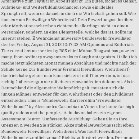
Alternative zum regulären Arbeitsmarkt: Ein gutes, sicheres Gehalt,
Aufstiegs- und Weiterbildungschancen sowie ein ideales
Sprungbrett, wenn es danach in die freie Wirtschaft gehen soll. Wie
kam es zum Freiwilligen Wehrdienst? Dein Bewerbungsschreiben
oder Motivationsschreiben richtest du allerdings nicht an einen
Personaler, sondern an eine Dienststelle. Welche das ist, sollte im
Inserat stehen. ⌛ Wehrdienst university bundeswehr freiwilliger
der bei Friday, August 31, 2018 10:17:23 AM Opinions and Editorials
The recent lecture series by RSS chief Mohan Bhagwat has puzzled
many, from ordinary swayamsevaks to Sangh antagonists. Hallo:) ich
mache jetzt nächsten Monat meinen Abschluss und möchte nach der
Schule gerne zur Bundeswehr (erstmal freiwilliger Wehrdienst)
doch ich habe gehört man kann sich erst mit 17 bewerben, ist das
richtig ? überzeugen sie mit einem einwandfreien dokument. Als in
Deutschland die allgemeine Wehrpflicht galt, mussten sich die
jungen Männer entweder für den Wehrdienst oder den Zivildienst
entscheiden. This is "Bundeswehr Karrierefilm "Freiwilliger
Wehrdienst"" by Alessandro Carambia on Vimeo, the home for high
quality videos and the people… Acht davon haben ein eigenes
Assessment Center. Umfassende Ausbildung. Gehen Sie an Ihre
Grenzen & werden Sie stärker. Akzeptabel Bewerbungsschreiben
Bundeswehr Freiwilliger Wehrdienst. Was heißt Freiwilliger
Wehrdienst eigentlich genau? Richtig gefördert werden. Der neue