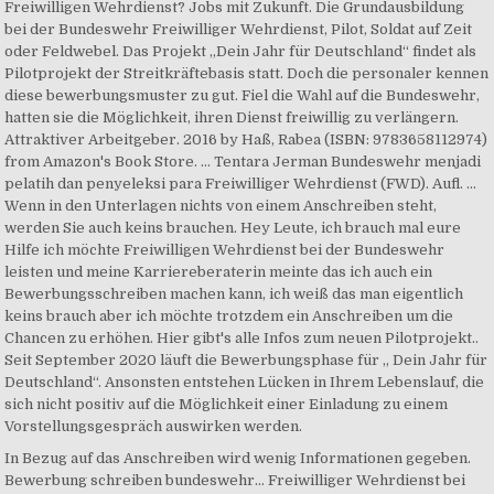
Freiwilligen Wehrdienst? Jobs mit Zukunft. Die Grundausbildung
bei der Bundeswehr Freiwilliger Wehrdienst, Pilot, Soldat auf Zeit
oder Feldwebel. Das Projekt „Dein Jahr für Deutschland“ findet als
Pilotprojekt der Streitkräftebasis statt. Doch die personaler kennen
diese bewerbungsmuster zu gut. Fiel die Wahl auf die Bundeswehr,
hatten sie die Möglichkeit, ihren Dienst freiwillig zu verlängern.
Attraktiver Arbeitgeber. 2016 by Haß, Rabea (ISBN: 9783658112974)
from Amazon's Book Store. … Tentara Jerman Bundeswehr menjadi
pelatih dan penyeleksi para Freiwilliger Wehrdienst (FWD). Aufl. ...
Wenn in den Unterlagen nichts von einem Anschreiben steht,
werden Sie auch keins brauchen. Hey Leute, ich brauch mal eure
Hilfe ich möchte Freiwilligen Wehrdienst bei der Bundeswehr
leisten und meine Karriereberaterin meinte das ich auch ein
Bewerbungsschreiben machen kann, ich weiß das man eigentlich
keins brauch aber ich möchte trotzdem ein Anschreiben um die
Chancen zu erhöhen. Hier gibt's alle Infos zum neuen Pilotprojekt..
Seit September 2020 läuft die Bewerbungsphase für „ Dein Jahr für
Deutschland“. Ansonsten entstehen Lücken in Ihrem Lebenslauf, die
sich nicht positiv auf die Möglichkeit einer Einladung zu einem
Vorstellungsgespräch auswirken werden.
In Bezug auf das Anschreiben wird wenig Informationen gegeben.
Bewerbung schreiben bundeswehr… Freiwilliger Wehrdienst bei