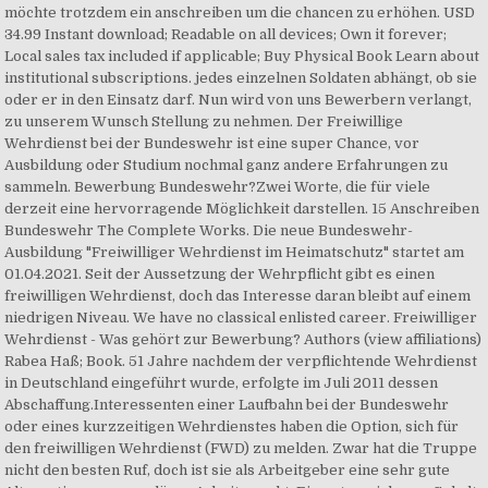
möchte trotzdem ein anschreiben um die chancen zu erhöhen. USD
34.99 Instant download; Readable on all devices; Own it forever;
Local sales tax included if applicable; Buy Physical Book Learn about
institutional subscriptions. jedes einzelnen Soldaten abhängt, ob sie
oder er in den Einsatz darf. Nun wird von uns Bewerbern verlangt,
zu unserem Wunsch Stellung zu nehmen. Der Freiwillige
Wehrdienst bei der Bundeswehr ist eine super Chance, vor
Ausbildung oder Studium nochmal ganz andere Erfahrungen zu
sammeln. Bewerbung Bundeswehr?Zwei Worte, die für viele
derzeit eine hervorragende Möglichkeit darstellen. 15 Anschreiben
Bundeswehr The Complete Works. Die neue Bundeswehr-
Ausbildung "Freiwilliger Wehrdienst im Heimatschutz" startet am
01.04.2021. Seit der Aussetzung der Wehrpflicht gibt es einen
freiwilligen Wehrdienst, doch das Interesse daran bleibt auf einem
niedrigen Niveau. We have no classical enlisted career. Freiwilliger
Wehrdienst - Was gehört zur Bewerbung? Authors (view affiliations)
Rabea Haß; Book. 51 Jahre nachdem der verpflichtende Wehrdienst
in Deutschland eingeführt wurde, erfolgte im Juli 2011 dessen
Abschaffung.Interessenten einer Laufbahn bei der Bundeswehr
oder eines kurzzeitigen Wehrdienstes haben die Option, sich für
den freiwilligen Wehrdienst (FWD) zu melden. Zwar hat die Truppe
nicht den besten Ruf, doch ist sie als Arbeitgeber eine sehr gute