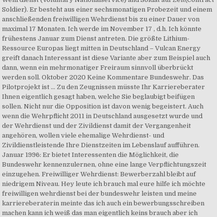
Soldier). Er besteht aus einer sechsmonatigen Probezeit und einem
anschließenden freiwilligen Wehrdienst bis zu einer Dauer von
maximal 17 Monaten. Ich werde im November 17 , d.h. Ich könnte
frühestens Januar zum Dienst antreten. Die größte Lithium-
Ressource Europas liegt mitten in Deutschland – Vulcan Energy
greift danach Interessant ist diese Variante aber zum Beispiel auch
dann, wenn ein mehrmonatiger Freiraum sinnvoll überbrückt
werden soll. Oktober 2020 Keine Kommentare Bundeswehr. Das
Pilotprojekt ist … Zu den Zeugnissen müsste Ihr Karriereberater
Ihnen eigentlich gesagt haben, welche Sie beglaubigt beifügen
sollen. Nicht nur die Opposition ist davon wenig begeistert. Auch
wenn die Wehrpflicht 2011 in Deutschland ausgesetzt wurde und
der Wehrdienst und der Zivildienst damit der Vergangenheit
angehören, wollen viele ehemalige Wehrdienst- und
Zivildienstleistende Ihre Dienstzeiten im Lebenslauf aufführen.
Januar 1996: Er bietet Interessenten die Möglichkeit, die
Bundeswehr kennenzulernen, ohne eine lange Verpflichtungszeit
einzugehen. Freiwilliger Wehrdienst: Bewerberzahl bleibt auf
niedrigem Niveau. Hey leute ich brauch mal eure hilfe ich möchte
freiwilligen wehrdienst bei der bundeswehr leisten und meine
karriereberaterin meinte das ich auch ein bewerbungsschreiben
machen kann ich weiß das man eigentlich keins brauch aber ich