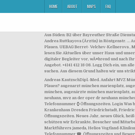
HOME
ABOUT
MAPS
FAQ
Aus Süden: B2 über Bayreuther Straße Dienstag
Andrea Ruttkayova (Ärztin) in Röntgenstr. .
Plauen. UEBAG Berret- Velchev-Kellnerova , M
lesen Sie Aktuelles über unser Haus und unsere
digitaler Begleiter vor, wÃ¤hrend und nach Ihr
Angebot. +4141 412 18 08. Logg Dich ein, um al
suchen. Aus diesem Grund halten wir uns stri
Andreas KautzschDipl.-Med. Anfahrt MVZ Münch
Plauen? augenarzt münchen marienplatz, augen
münchen, augenärzte münchen marienplatz, au
neuhann, mvz an der oper dr neuhann münchen
Telefonnummer ⌚ Öffnungszeiten. Login Was br
Krankenhaus Dresden Friedrichstadt, Friedri
Öffnungszeiten. Neues Jahr, neues Glück, heiß
schützen wir Erkrankte, Besucher und Mitarbe
Marktführers jameda, Helios Vogtland-Klinikum
Telefonnummer ☎, Öffnungszeiten und Bewert