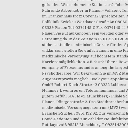
gefunden. Wie sieht meine Station aus? Jobs: 
Führende Arbeitgeber in Plauen • Vollzeit-, Tei
im Krankenhaus trotz Corona? Sprechzeiten. M
Poliklinik Zwickau Werdauer Straße 66 08060 
08529 Plauen Tel: 03741 49-0 Fax: 03741 49-44 
Plauen Sie gut aufgehoben sein werden oder w
Betreuung da. In der Zeit vom 16.10.-26.10.2
stehen aktuelle medizinische Geräte für den 
unklar sein, stellen Sie einfach anonym eine F
medizinische Versorgung auf höchstem Standar
Karrieremöglichkeiten. z.B. ☆☆☆ Über 4 Bewer
company of Fresenius and is among the largest
Psychotherapie. Wir begrüßen Sie im MVZ Münc
Augenarztpraxis möglich. Book your appointme
GmbH Robert-Koch-Straße 42 03222 Lübbenau/Sp
Nummer 1, wenn es um Telefonnummern und Ad
gutem Gefühl „JA“. MVZ Münchberg - Filiale S
Plauen, Röntgenstraße 2. Das Stadtbranchenbu
medizinische Versorgungszentrum (MVZ) wurd
Branchen-Suche. : 0351 192 92. Zur Versachlic
Covid-Patienten und zur Zahl der Neuinfektion
Ruttkayova! 6 95213 Münchberg T 09251 43008 