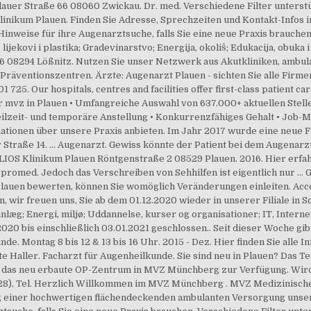
uer Straße 66 08060 Zwickau. Dr. med. Verschiedene Filter unterstüt
Klinikum Plauen. Finden Sie Adresse, Sprechzeiten und Kontakt-Infos 
nweise für ihre Augenarztsuche, falls Sie eine neue Praxis brauchen.
ijekovi i plastika; Gradevinarstvo; Energija, okoliš; Edukacija, obuka i 
 08294 Lößnitz. Nutzen Sie unser Netzwerk aus Akutkliniken, ambul
 Präventionszentren. Ärzte: Augenarzt Plauen - sichten Sie alle Fir
25. Our hospitals, centres and facilities offer first-class patient ca
iter mvz in Plauen • Umfangreiche Auswahl von 637.000+ aktuellen Ste
eilzeit- und temporäre Anstellung • Konkurrenzfähiges Gehalt • Job-Mail
tionen über unsere Praxis anbieten. Im Jahr 2017 wurde eine neue Fil
Straße 14. ... Augenarzt. Gewiss könnte der Patient bei dem Augenarzt
LIOS Klinikum Plauen Röntgenstraße 2 08529 Plauen. 2016. Hier erfahr
promed. Jedoch das Verschreiben von Sehhilfen ist eigentlich nur 
Plauen bewerten, können Sie womöglich Veränderungen einleiten. Acc
, wir freuen uns, Sie ab dem 01.12.2020 wieder in unserer Filiale in
anlæg; Energi, miljø; Uddannelse, kurser og organisationer; IT, Intern
020 bis einschließlich 03.01.2021 geschlossen.. Seit dieser Woche g
. Montag 8 bis 12 & 13 bis 16 Uhr. 2015 - Dez. Hier finden Sie alle 
e Haller. Facharzt für Augenheilkunde. Sie sind neu in Plauen? Das T
s das neu erbaute OP-Zentrum in MVZ Münchberg zur Verfügung. Wird
us 28), Tel. Herzlich Willkommen im MVZ Münchberg . MVZ Medizinisc
 einer hochwertigen flächendeckenden ambulanten Versorgung unser