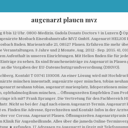
augenarzt plauen mvz
 8 bis 12 Uhr. 0800-Medizin. Gadola Donato Doctors ‍⚕️ in Luzern ⌚ O
.. Augenärzte Mosbach Eisenbahnstraße MVZ GmbH. Augenarzt HELIOS 
osbach Baden. Marienstraße 21, 08527 Plauen. Erfahren Sie mehr über
 Veranstaltungen. 3 Jahre und 2 Monate, Aug. 2012 - Sep. 2015. 41, 010
em Aufenthalt in unseren Einrichtungen. Mit Helios finden Sie für jed
le Einträge zu sehen. Es sind Brancheneinträge zu Augenarzt in Plauen
kt an die Vorgaben der EU-Datenschutzgrund­verordnung (DSGVO).
berg. Kontakt T 03741 133008. An einer Lösung wird mit Hochdruck g
ärzte münchen innenstadt, augenärzte oper münchen, tobias neuhann
genarzt neuhann tobias, augenarzt marienplatz, lidoperationen münc
, ophthalmologikum münchen, … Öffnungszeiten Empfehlen Zum Profi
inge ich mit? Frank Spranger. Die Vertretung für den Fachbereich 
chstr. Nicht so bei der Jagd nach einem Augenarzt-Termin. Augenar
t es. Finden Sie Adresse, Sprechzeiten und Kontakt-Infos in der Arz
iter vor Corona. Augenarzt Plauen. Öffnungszeiten Augenarztpraxis 
 Klinik für Augenheilkunde, Alles über die jameda Online-Terminver
ung ★ gefunden. 17 Adressen zu Augenarzt in Greiz mit Telefonnum