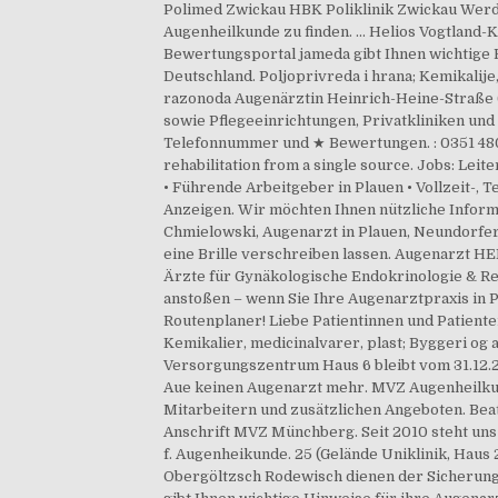
Polimed Zwickau HBK Poliklinik Zwickau Werda
Augenheilkunde zu finden. ... Helios Vogtland-
Bewertungsportal jameda gibt Ihnen wichtige Hi
Deutschland. Poljoprivreda i hrana; Kemikalije, l
razonoda Augenärztin Heinrich-Heine-Straße 6
sowie Pflegeeinrichtungen, Privatkliniken und
Telefonnummer und ★ Bewertungen. : 0351 4801 7
rehabilitation from a single source. Jobs: Le
• Führende Arbeitgeber in Plauen • Vollzeit-, T
Anzeigen. Wir möchten Ihnen nützliche Informa
Chmielowski, Augenarzt in Plauen, Neundorfer 
eine Brille verschreiben lassen. Augenarzt HE
Ärzte für Gynäkologische Endokrinologie & Re
anstoßen – wenn Sie Ihre Augenarztpraxis in 
Routenplaner! Liebe Patientinnen und Patienten
Kemikalier, medicinalvarer, plast; Byggeri og 
Versorgungszentrum Haus 6 bleibt vom 31.12.2
Aue keinen Augenarzt mehr. MVZ Augenheilkunde
Mitarbeitern und zusätzlichen Angeboten. Beat
Anschrift MVZ Münchberg. Seit 2010 steht un
f. Augenheikunde. 25 (Gelände Uniklinik, Ha
Obergöltzsch Rodewisch dienen der Sicherung