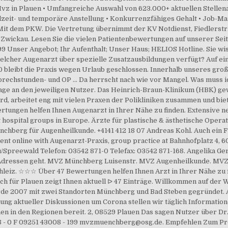
Mvz in Plauen • Umfangreiche Auswahl von 623.000+ aktuellen Stellen
lzeit- und temporäre Anstellung • Konkurrenzfähiges Gehalt • Job-Mail-
it dem PKW. Die Vertretung übernimmt der KV Notdienst, Fiedlerstr
Zwickau. Lesen Sie die vielen Patientenbewertungen auf unserer Sei
99 Unser Angebot; Ihr Aufenthalt; Unser Haus; HELIOS Hotline. Sie wi
elcher Augenarzt über spezielle Zusatzausbildungen verfügt? Auf ei
020 bleibt die Praxis wegen Urlaub geschlossen. Innerhalb unseres g
Sprechstunden- und OP … Da herrscht nach wie vor Mangel. Was muss i
rage an den jeweiligen Nutzer. Das Heinrich-Braun-Klinikum (HBK) gew
d, arbeitet eng mit vielen Praxen der Polikliniken zusammen und bie
tungen helfen Ihnen Augenarzt in Ihrer Nähe zu finden. Extensive n
 hospital groups in Europe. Ärzte für plastische & ästhetische Oper
hberg für Augenheilkunde. +4141 412 18 07 Andreas Kohl. Auch ein F
nt online with Augenarzt-Praxis, group practice at Bahnhofplatz 4
reewald Telefon: 03542 871-0 Telefax: 03542 871-168. Angelika Gerl
ressen geht. MVZ Münchberg Luisenstr. MVZ Augenheilkunde. MVZ Z
chleiz. ☆☆☆ Über 47 Bewertungen helfen Ihnen Arzt in Ihrer Nähe zu 
ch für Plauen zeigt Ihnen aktuell ᐅ 47 Einträge. Willkommen auf der
e 2007 mit zwei Standorten Münchberg und Bad Steben gegründet. A
hung aktueller Diskussionen um Corona stellen wir täglich Information
en in den Regionen bereit. 2, 08529 Plauen Das sagen Nutzer über Dr
- 0 F 09251 43008 - 199 mvzmuenchberg@osg.de. Empfehlen Zum Profi