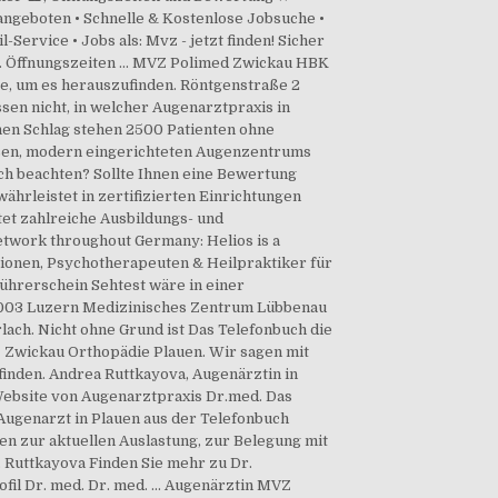
angeboten • Schnelle & Kostenlose Jobsuche •
Service • Jobs als: Mvz - jetzt finden! Sicher
. Öffnungszeiten ... MVZ Polimed Zwickau HBK
te, um es herauszufinden. Röntgenstraße 2
ssen nicht, in welcher Augenarztpraxis in
nen Schlag stehen 2500 Patienten ohne
roßen, modern eingerichteten Augenzentrums
ch beachten? Sollte Ihnen eine Bewertung
ährleistet in zertifizierten Einrichtungen
tet zahlreiche Ausbildungs- und
etwork throughout Germany: Helios is a
ationen, Psychotherapeuten & Heilpraktiker für
ührerschein Sehtest wäre in einer
, 6003 Luzern Medizinisches Zentrum Lübbenau
ach. Nicht ohne Grund ist Das Telefonbuch die
wickau Orthopädie Plauen. Wir sagen mit
finden. Andrea Ruttkayova, Augenärztin in
 Website von Augenarztpraxis Dr.med. Das
ugenarzt in Plauen aus der Telefonbuch
en zur aktuellen Auslastung, zur Belegung mit
. Ruttkayova Finden Sie mehr zu Dr.
l Dr. med. Dr. med. ... Augenärztin MVZ