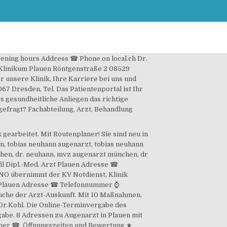
pening hours Address ☎ Phone on local.ch Dr.
Klinikum Plauen Röntgenstraße 2 08529
 unsere Klinik, Ihre Karriere bei uns und
67 Dresden, Tel. Das Patientenportal ist Ihr
es gesundheitliche Anliegen das richtige
 gefragt? Fachabteilung, Arzt, Behandlung
earbeitet. Mit Routenplaner! Sie sind neu in
, tobias neuhann augenarzt, tobias neuhann
hen, dr. neuhann, mvz augenarzt münchen, dr
l Dipl.-Med. Arzt Plauen Adresse ☎
HNO übernimmt der KV Notdienst, Klinik
zt Plauen Adresse ☎ Telefonnummer ⌚
tsuche der Arzt-Auskunft. Mit 10 Maßnahmen,
Dr.Kohl. Die Online-Terminvergabe des
gabe. 8 Adressen zu Augenarzt in Plauen mit
mer ☎, Öffnungszeiten und Bewertung ★