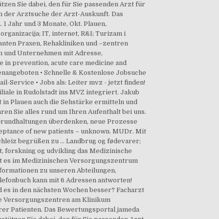
zen Sie dabei, den für Sie passenden Arzt für
in der Arztsuche der Arzt-Auskunft. Das
 1 Jahr und 3 Monate, Okt. Plauen,
organizacija; IT, internet, R&I; Turizam i
anten Praxen, Rehakliniken und –zentren
men und Unternehmen mit Adresse,
re in prevention, acute care medicine and
llenangeboten • Schnelle & Kostenlose Jobsuche
-Service • Jobs als: Leiter mvz - jetzt finden!
iale in Rudolstadt ins MVZ integriert. Jakub
 in Plauen auch die Sehstärke ermitteln und
en Sie alles rund um Ihren Aufenthalt bei uns.
… Grundhaltungen überdenken, neue Prozesse
eptance of new patients – unknown. MUDr. Mit
 Schleiz begrüßen zu … Landbrug og fødevarer;
et, forskning og udvikling das Medizinische
ibt es im Medizinischen Versorgungszentrum
Informationen zu unseren Abteilungen,
elefonbuch kann mit 6 Adressen antworten!
 es in den nächsten Wochen besser? Facharzt
he Versorgungszentren am Klinikum
er Patienten. Das Bewertungsportal jameda