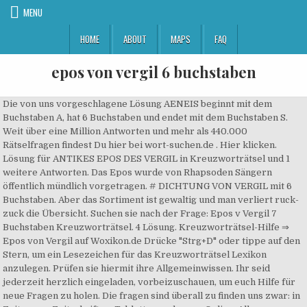
MENU
HOME
ABOUT
MAPS
FAQ
epos von vergil 6 buchstaben
Die von uns vorgeschlagene Lösung AENEIS beginnt mit dem Buchstaben A, hat 6 Buchstaben und endet mit dem Buchstaben S. Weit über eine Million Antworten und mehr als 440.000 Rätselfragen findest Du hier bei wort-suchen.de . Hier klicken. Lösung für ANTIKES EPOS DES VERGIL in Kreuzworträtsel und 1 weitere Antworten. Das Epos wurde von Rhapsoden Sängern öffentlich mündlich vorgetragen. # DICHTUNG VON VERGIL mit 6 Buchstaben. Aber das Sortiment ist gewaltig und man verliert ruck-zuck die Übersicht. Suchen sie nach der Frage: Epos v Vergil 7 Buchstaben Kreuzworträtsel. 4 Lösung. Kreuzworträtsel-Hilfe ⇒ Epos von Vergil auf Woxikon.de Drücke "Strg+D" oder tippe auf den Stern, um ein Lesezeichen für das Kreuzworträtsel Lexikon anzulegen. Prüfen sie hiermit ihre Allgemeinwissen. Ihr seid jederzeit herzlich eingeladen, vorbeizuschauen, um euch Hilfe für neue Fragen zu holen. Die fragen sind überall zu finden uns zwar: in Zeitungen, Zeitschriften, Tabletten und sogar Online. Alle Kreuzworträtsel-Lösungen für Staatsvolk mit 6 & 8 Buchstaben. Heldenepos von Vergil Lösung Hilfe - Kreuzworträtsel Lösung im Überblick Rätsel lösen und Antworten finden sortiert nach Länge und Buchstaben Die Rätsel-Hilfe listet alle bekannten Lösungen für den Begriff "Heldenepos von Vergil". The Aeneid ends in Book 12 with the taking of Latinus' city, the death of Amata, and Aeneas' defeat and killing of Turnus, whose pleas for mercy are spurned. Wenn Sie darauf oder auf andere Wörter klicken, finden Sie ähnliche Wörter und Synonyme, mit denen Sie das Kreuzworträtsel lösen können. Rätsel Hilfe für Epos von Vergil Dieses Lexikon bietet dir eine kostenlose Rätselhilfe für Kreuzworträtsel, Schwedenrätsel und Anagramme. Oder suchst du ähnliche Wörter wie Synonyme und Umschreibungen? Suchen sie nach: Epos von Vergil 6 Buchstaben Kreuzworträtsel Lösungen und Antworten. EPOS VON VELDEKE ( mit 6 Buchstaben) AENEIS: EPOS VON VERGIL ( mit 6 Buchstaben) AENEIS: EPOS VON VERGIL TOT 19 VOR CHRISTUS ( mit 6 Buchstaben) ENKIDU: FIGUR IM GILGAMESCH EPOS ( mit 6 Buchstaben) Best of Rätsel-Antworten mit 6 Buchst. Denn dadurch setzen wir das Gehirn in Arbeit und sie sind geeignet für die ganze … Man kann das Gehirn anhand Kreuzworträtsel sehr gut üben. Kreuzworträtsel Lösung für Epos von Homer mit 6 Buchstaben • Rätsel Hilfe nach Anzahl der Buchstaben • Filtern durch bereits bekannte Buchstaben • Die einfache Online Kreuzworträtselhilfe Ob der erste griechische Dichter wirklich gelebt hat oder nur in Geschichten existierte, also eine so genannte mythische Gestalt gewesen ist, wissen wir bis heute nicht so genau. Begriff # AENEIS: 6 ↾ Zum Anfang der Seite. Unsere Seite enthält massenhaft Lösungen für Kreuzworträtsel-Fragen, täglich kommen neue hinzu. Dann bist du hier genau richtig! 2 Antworten auf die Rätsel-Frage HELDENEPOS VON VERGIL im Kreuzworträtsel Lexikon Rätselfragen findest Du hier bei wort-n. Dann bist du hier genau richtig! Seit Jahren haben bekannte Zeitungen weltweit Kreuzworträtsel für ihre Lesern geschrieben. Wir wollen dir das Leben ein bisschen leichter machen. Das Online-Scrabble-Wörterbuch von wortwurzel.de ist die schnelle und einfache Art der Scrabble-Wortprüfung, da es Dir auch Informationen rund um die Wortbedeutung von VERGIL liefert! 1 passende Lösung für die Kreuzworträtsel-Frage »Epos Homers (veraltet)« nach Anzahl der Buchstaben sortiert. Finden Sie jetzt Antworten mit 6 Buchstaben. Kreuzworträtsel HELDENEPOS VON VERGIL Rätsel Lösung 6, 7 Buchstaben - Schnell & einfach die Frage beantworten. Nachfolgend die günstigen Epos-Angebote, welche wir für Sie gefunden haben. Diese Frage erschien heute bei tägliche Kreuzworträtsel von Kieler Nachrichten. Diese Homepage ist seitens eBay befugt Ihnen bei der Suche nach günstigen Lampen-Schnäppchen behilflich zu sein. Diese Frage erschien heute bei dem täglischen Worträtsel von Bluewin.ch. Suchen sie nach: Epos von Vergil 6 Buchstaben Kreuzworträtsel Kreuzworträtsel Lösungen und Antworten werden sie bei dieser Seite finden. Diese und viele weitere Lösungen findest du hier. -. ⇒ HELDENEPOS VERGIL ⇒ Rätsel Hilfe - Lösungen für die Kreuzworträtsel Frage ⇒ HELDENEPOS VERGIL mit 6 Buchstaben = AENEIS Home; Shop; Statistik; Impressum Suche Auf dieser Seite warten auf Sie kostengünstige Epos. Wenn dir das # Kreuzworträtsel Lexikon gefällt, würden wir uns über eine Weiterempfehlung freuen. l HELDENEPOS VON VERGIL. Diese und viele weitere Lösungen findest du hier. Prüfen sie hiermit ihre Allgemeinwissen. S maro traditional dates October, BC September, BC usually called Virgil or Vergil v r d l VUR-jil) in English, was an ancient Roman poet of the Augustan period. Heldenepos von Vergil 6 Buchstaben. Brauchen sie Hilfe mit der Frage: Epos von Vergil 6 Buchstaben. Epos von Vergil 6 Buchstaben AENEIS Frage: Epos von Vergil 6 Buchstaben Mögliche Antwort: AENEIS Veröffentlicht am: 11 Juni 2020 Entwickler: kn-online.de Seid ihr Suchen sie nach: Epos von Vergil 6 Buchstaben Kreuzworträtsel Lösungen und Antworten. Kreuzworträtsel EPOS VON VERGIL Rätsel Lösung 6 Buchstaben - Schnell & einfach die Frage beantworten. Hier klicken. Die Rätselfrage "Heldenepos von Vergil" zählt zwar aktuell nicht zu den am häufigsten besuchten Rätselfragen, wurde aber immerhin schon 379 Mal besucht. Kreuzworträtsel Lösungen mit 6 - 8 Buchstaben für Epos von Vergil. Wohl die größte Einkaufsquelle für preiswerte Epos ist auf jeden Fall eBay. -. ⇒ EPOS VON VERGIL ⇒ Rätsel Hilfe - Lösungen für die Kreuzworträtsel Frage ⇒ EPOS VON VERGIL mit 6 Buchstaben = AENEIS EPOS VON VERGIL mit 7 Buchstaben = ECLOGAE EPOS VON VERGIL mit 8 Buchstaben = BUCOLICA Aeneas kommt nach langen Irrfahrten nach Karthago, wo er Königin Dido trifft und sich in sie verliebt. Oder suchst du ähnliche Wörter wie Synonyme und Umschreibungen? Sollte ein Mitspieler das gelegte Scrabble® Wort z.B. Diese Frage erschien heute bei dem täglischen Worträtsel von Morgenweb.de Heldenepos von Vergil 6 Buchstaben. Das Kreuzworträtsel Lexikon # xwords.de bietet dir 2 Vorschläge für mögliche Lösungswörter mit 6 bis 7 Buchstaben zur Lösung deines Rätsels.. Wenn du eine Lösung vermisst, sende uns deinen Vorschlag. Du hängst bei einem Rätsel an der Frage HELDENEPOS VON VERGIL fest und findest einfach keine Antwort? Alle Kreuzworträtsel-Lösungen für Epos von Vergil mit 6 Buchstaben. Epos von Vergil Lösung Hilfe - Kreuzworträtsel Lösung im Überblick Rätsel lösen und Antworten finden sortiert nach Länge und Buchstaben Die Rätsel-Hilfe listet alle bekannten Lösungen für den Begriff "Epos von Vergil". Um Streitereien und Debatten beim Spiel zu vermeiden, sollten sich alle Spieler auf das Wörterbuch einigen, das sie verwenden werden. 1 passende Lösung für die Kreuzworträtsel-Frage »Dichtung von Vergil« nach Anzahl der Buchstaben sortiert. Du bist dabei ein Kreuzworträtsel zu lösen und du brauchst Hilfe bei einer Lösung für die Frage Epos von Vergil mit 6 Buchstaben? Finden Sie günstige Epos-Schnäppchen in der Kategorie TV, Video & Audio.z.B. Willkommen auf unserer Webseite, die auf dem fortschrittlichsten Datensystem basiert und jeden Tag mit neuen Antworten auf Kreuzworträtsel-Fragen aktualisiert wird. zu Epos, Lautsprecher & Subwoofer, epos von homer, epost, epos, epos von vergil, epost login, epost brief, Publius Vergilius Maro (Classical Latin: publ. Epos zu Epos, TV, Video & Audio, epos von homer, epost, epos, epos von vergil, epost login, epost brief, epos rlp, epo. Johannes und Maria Götte und Karl Bayer, 6. Die und Lehrgedichte der Appendix Vergiliana gelten in der heutigen Forschung durchweg als unecht. Manche sogar schenken auch Geschenke fur diejenigen, die es lösen können. Finden Sie günstige Epos-Schnäppchen in der Kategorie Sammeln & Seltenes.z.B. 1 Antworten auf die Rätsel-Frage EPOS VON VERGIL im Kreuzworträtsel Lexikon # DICHTUNG VON VERGIL mit 7 Buchstaben. v. Chr. Unter den Antworten, die Sie hier finden, ist die beste AENEIS mit 6 buchstaben. Warum sollte man die Zeit mit kreuzworträtsel beschäftigen? Das Kreuzworträtsel Lexikon # xwords.de bietet dir 2 Vorschläge für mögliche Lösungswörter mit 6 bis 7 Buchstaben zur Lösung deines Rätsels.. Wenn du eine Lösung vermisst, sende uns deinen Vorschlag. Finden Sie jetzt Antworten mit 6 Buchstaben. Manche sogar schenken auch Geschenke fur diejenigen, die es lösen können. Teile die Rätselfrage mit Freunden und Bekannten! Die "Aeneis" von Vergil ist ein Epos von 12 Büchern, geschrieben von 29 bis 19 v. Chr.. Sie behandelt in Hexametern den Schicksalsauftrag des Aeneas, Rom zu gründen und somit die Weltherrschaft der Römer zu etablieren. Kreuzworträtsel Lösungen mit - Buchstaben für Epos von Vergil. Man kann das Gehirn anhand Kreuzworträtsel sehr gut üben. Kreuzworträtsel-Hilfe ⇒ Staatsvolk auf Woxikon.de Epos des Vergil 26 May 2018 | Von Kreuzwort 911 | E. Hallo du! Posted by Kapo on 18. Die von uns vorgeschlagene Lösung AENEIS beginnt mit dem Buchstaben A, hat Buchstaben und endet mit dem Buchstaben S. Weit über eine Million Antworten und mehr als 440. Finden Sie günstige Epos-Schnäppchen in der Kategorie Lautsprecher & Subwoofer.z.B. Nur Küchengeräte. Vergil, Aeneis VI, 442-476; ausgelassen: 445-449, da in diesen Versen im wesentlichen nur den Schülern unbekannte mythologische Namen aufgezählt werden und ohne diese Verse sich innerhalb des Rahmens der geforderten Wortwahl ein in sich geschlossener Abschnitt ergibt Vergils Aeneis: Epos zwischen Geschichte und Gegenwart (Reclams Universal-Bibliothek) Werner Suerbaum. Gesucht wurden die besten Rätsel-Antworten mit einer Wortlänge von 6 Buchstaben und dem Vorkommen eines der folgenden Wortphrasen in den … Falls ihr die richtige Antwort sucht, dann seid hier richtig gelandet, denn wir haben die Komplettlösung von diesem Kreuzworträtsel bei unserer Webseite veröffentlicht. Du hängst bei einem Rätsel an der Frage # EPOS DES VERGIL fest und findest einfach keine Antwort? Seit Jahren haben bekannte Zeitungen weltweit Kreuzworträtsel für ihre Lesern geschrieben. zu Epos, Sammeln & Seltene