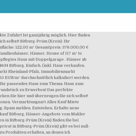
te Zufahrt Ist ganzjährig möglich. Hier finden
ch selbst! Bitburg-Prüm (Kreis): Ihr
fläche: 122,00 m² Gesamtpreis: 376.000,00 €
familienhäuser, Häuser. House of 117 m² to
 gepflegtes Haus mit Doppelgarage . Häuser ab
634 Bitburg. Einfach. (inkl. Haus verkaufen.
arkt Rheinland-Pfalz, Immobilienmarkt
65 EUR/m² durchschnittlich kalkuliert werden.
ie Ihr passendes Haus zum Thema: Haus zum
 Grundstück zu Erwerben! Das perfekte
cken Sie hier und überzeugen Sie sich selbst!
gionen. Vermarktungsart Alles Kauf Miete
g. Spam melden. Entstehen. Erhalte neue
uskauf Bitburg, Häuser-Angebote vom Makler
 in Bitburg-Prüm (Kreis) finden Sie bei
vat in Bitburg-Prüm (Kreis) gibt es bei null-
 zu Produkten erhalten, an denen ich