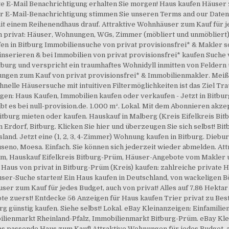
ste E-Mail Benachrichtigung erhalten Sie morgen! Haus kaufen Häuser 
er E-Mail-Benachrichtigung stimmen Sie unseren Terms and our Dat
t einem Reihenendhaus drauf. Attraktive Wohnhäuser zum Kauf für je
privat: Häuser, Wohnungen, WGs, Zimmer (möbliert und unmöbliert). H
fen in Bitburg Immobiliensuche von privat provisionsfrei* & Makler 
nserieren & bei Immobilien von privat provisionsfrei* kaufen Suche 
tburg und verspricht ein traumhaftes Wohnidyll inmitten von Feldern
ngen zum Kauf von privat provisionsfrei* & Immobilienmakler. Meißn
hnelle Häusersuche mit intuitiven Filtermöglichkeiten ist das Ziel T
gen: Haus Kaufen, Immobilien kaufen oder verkaufen - Jetzt in Bitbu
ibt es bei null-provision.de. 1.000 m². Lokal. Mit dem Abonnieren ak
tburg mieten oder kaufen. Hauskauf in Malberg (Kreis Eifelkreis Bit
Erdorf, Bitburg. Klicken Sie hier und überzeugen Sie sich selbst! Bit
land. Jetzt eine (1, 2, 3, 4-Zimmer) Wohnung kaufen in Bitburg. Diebu
seno, Moesa. Einfach. Sie können sich jederzeit wieder abmelden. At
rüm, Hauskauf Eifelkreis Bitburg-Prüm, Häuser-Angebote vom Makler 
Haus von privat in Bitburg-Prüm (Kreis) kaufen: zahlreiche private H
user-Suche starten! Ein Haus kaufen in Deutschland, von wackeligen B
r zum Kauf für jedes Budget, auch von privat! Alles auf 7,86 Hektar 
te zuerst! Entdecke 56 Anzeigen für Haus kaufen Trier privat zu Best
urg günstig kaufen. Siehe selbst! Lokal. eBay Kleinanzeigen: Einfamilie
lienmarkt Rheinland-Pfalz, Immobilienmarkt Bitburg-Prüm. eBay Klei
as passende Haus zum Kauf! Attraktive Wohnungen für jedes Budget, a