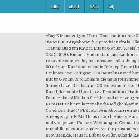
HOME
ABOUT
MAPS
FAQ
eBay Kleinanzeigen: Haus, Haus kaufen ohne Käu
Sie aus 353 Angeboten für provisionsfreie Häus
Traumhaus zum Kauf in Bitburg-Prüm (Kreis) f
08.10.2020. Einfach. Einfamilienhaus kaufen i
renovate comprising an entrance hall, a living
80 m² zum Kauf von privat in Bitburg-Prüm (Kre
Umkreis. Vor 22 Tagen. Die Bewohner sind herz
Bitburg-Prüm. X. x. Erhalte die neuesten Imm
Garage Lage: Das knapp 600-Einwohner-Dorf Er
Kauf Ich möchte Updates zu Produkten erhalten
Familienhaus! Klicken Sie hier und überzeugen 
Es bietet sich nun letztmalig die Möglichkeit
Objektart. Stadt / PLZ . Mit dem Abonnieren 
Anzeigen per E-Mail haus erdorf. Häuser zum 
und von privat: Häuser, Wohnungen, Grundstüc
ImmobilienScout24. Finden Sie Ihr passendes 
provision.de. Haus in Bitburg-Prüm günstig kau