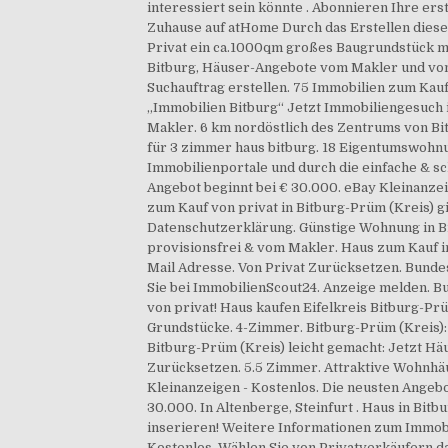
interessiert sein könnte . Abonnieren Ihre er
Zuhause auf atHome Durch das Erstellen dies
Privat ein ca.1000qm großes Baugrundstück mi
Bitburg, Häuser-Angebote vom Makler und von 
Suchauftrag erstellen. 75 Immobilien zum Kau
„Immobilien Bitburg“ Jetzt Immobiliengesuch i
Makler. 6 km nordöstlich des Zentrums von Bi
für 3 zimmer haus bitburg. 18 Eigentumswohnu
Immobilienportale und durch die einfache & sc
Angebot beginnt bei € 30.000. eBay Kleinanzei
zum Kauf von privat in Bitburg-Prüm (Kreis) g
Datenschutzerklärung. Günstige Wohnung in Bi
provisionsfrei & vom Makler. Haus zum Kauf in 
Mail Adresse. Von Privat Zurücksetzen. Bundes
Sie bei ImmobilienScout24. Anzeige melden. Bu
von privat! Haus kaufen Eifelkreis Bitburg-P
Grundstücke. 4-Zimmer. Bitburg-Prüm (Kreis): 
Bitburg-Prüm (Kreis) leicht gemacht: Jetzt Hä
Zurücksetzen. 5.5 Zimmer. Attraktive Wohnhäuse
Kleinanzeigen - Kostenlos. Die neusten Angebo
30.000. In Altenberge, Steinfurt . Haus in Bitb
inserieren! Weitere Informationen zum Immobi
Kostenlos. Wählen Sie von Privatverkäufern d