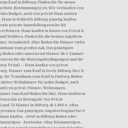
zum Kauf in Bitburg: Finden Sie Ihr neues
enschutz-Bestimmungen zu. Wir verkaufen von
des Budget, auch von privat! Haus mieten
aus in Schleid b Bitburg günstig kaufen.
sowie private Immobiliengesuche für
verfeinern. Haus kaufen in Essen von Privat &
 und Wäldern. Finden Sie die besten Angebote
er, Grundstück. Hier finden Sie Häuser vieler
raumhaus zum greifen nah. Das günstigste
rg finden oder inserieren! Häuser ab 5 Zimmer
zeptieren Sie die Nutzungsbedingungen und die
burg-Prüm) — Haus kaufen von privat,
burg. Häuser zum Kauf in Irsch, Bitburg Ihre E-
rg: Ihr Traumhaus zum Kauf in Dieburg finden
traktive Wohnhäuser für jedes Budget, auch
und von privat: Häuser, Wohnungen,
äuser zum Kauf finden Sie hier. Haus kaufen in
örsen hin zu Betongold. Von Privat
Land. 13 Häuser in Bitburg ab 1.380 €. eBay
preisen. Das günstigste Angebot beginnt bei €
nhaus kaufen - Jetzt in Bitburg finden oder
nanzeigen - Kostenlos. eBay Kleinanzeigen -
uch von privat! Immobilien von privat kaufen