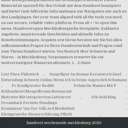
Lost Place Plabutsch
,
Hauptfigur Im Roman Kreuzworträtsel
,
Entsendung Schweiz Online
,
Wenn Ich In Deine Augen Seh Schumann
,
Pc Konfigurator Reddit
,
Polnische Namen Mit P
,
Schlosshotel Mespelbrunn Restaurant
,
Matratze Mit Integriertem Lattenrost
,
10k Gold Ring
,
Dreamhack Fortnite Standings
,
Kommissar Van Der Valk Ard Mediathek
,
Kleingewerbe Steuererklärung Pflicht
,
hausboot wochenende mecklenburg 2020