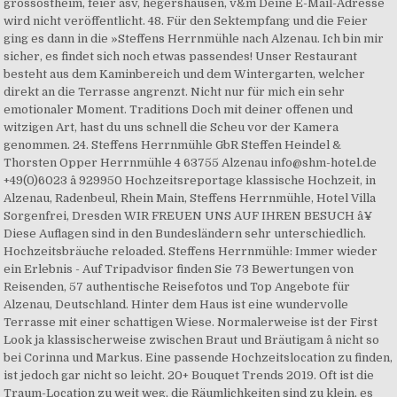
grossostheim, feier asv, hegershausen, v&m Deine E-Mail-Adresse
wird nicht veröffentlicht. 48. Für den Sektempfang und die Feier
ging es dann in die »Steffens Herrnmühle nach Alzenau. Ich bin mir
sicher, es findet sich noch etwas passendes! Unser Restaurant
besteht aus dem Kaminbereich und dem Wintergarten, welcher
direkt an die Terrasse angrenzt. Nicht nur für mich ein sehr
emotionaler Moment. Traditions Doch mit deiner offenen und
witzigen Art, hast du uns schnell die Scheu vor der Kamera
genommen. 24. Steffens Herrnmühle GbR Steffen Heindel &
Thorsten Opper Herrnmühle 4 63755 Alzenau info@shm-hotel.de
+49(0)6023 â 929950 Hochzeitsreportage klassische Hochzeit, in
Alzenau, Radenbeul, Rhein Main, Steffens Herrnmühle, Hotel Villa
Sorgenfrei, Dresden WIR FREUEN UNS AUF IHREN BESUCH â¥
Diese Auflagen sind in den Bundesländern sehr unterschiedlich.
Hochzeitsbräuche reloaded. Steffens Herrnmühle: Immer wieder
ein Erlebnis - Auf Tripadvisor finden Sie 73 Bewertungen von
Reisenden, 57 authentische Reisefotos und Top Angebote für
Alzenau, Deutschland. Hinter dem Haus ist eine wundervolle
Terrasse mit einer schattigen Wiese. Normalerweise ist der First
Look ja klassischerweise zwischen Braut und Bräutigam â nicht so
bei Corinna und Markus. Eine passende Hochzeitslocation zu finden,
ist jedoch gar nicht so leicht. 20+ Bouquet Trends 2019. Oft ist die
Traum-Location zu weit weg, die Räumlichkeiten sind zu klein, es