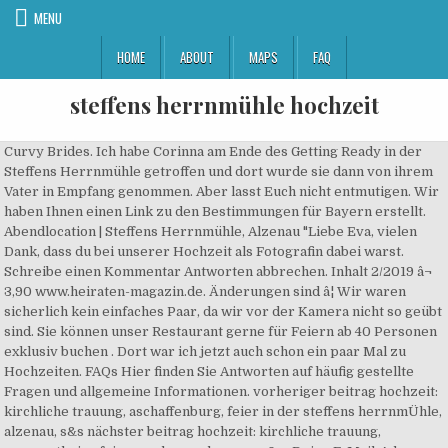
MENU
HOME
ABOUT
MAPS
FAQ
steffens herrnmühle hochzeit
Curvy Brides. Ich habe Corinna am Ende des Getting Ready in der
Steffens Herrnmühle getroffen und dort wurde sie dann von ihrem
Vater in Empfang genommen. Aber lasst Euch nicht entmutigen. Wir
haben Ihnen einen Link zu den Bestimmungen für Bayern erstellt.
Abendlocation | Steffens Herrnmühle, Alzenau "Liebe Eva, vielen
Dank, dass du bei unserer Hochzeit als Fotografin dabei warst.
Schreibe einen Kommentar Antworten abbrechen. Inhalt 2/2019 â¬
3,90 www.heiraten-magazin.de. Änderungen sind â¦ Wir waren
sicherlich kein einfaches Paar, da wir vor der Kamera nicht so geübt
sind. Sie können unser Restaurant gerne für Feiern ab 40 Personen
exklusiv buchen . Dort war ich jetzt auch schon ein paar Mal zu
Hochzeiten. FAQs Hier finden Sie Antworten auf häufig gestellte
Fragen und allgemeine Informationen. vorheriger beitrag hochzeit:
kirchliche trauung, aschaffenburg, feier in der steffens herrnmÜhle,
alzenau, s&s nächster beitrag hochzeit: kirchliche trauung,