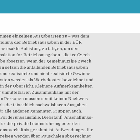
 der Steuerpflichtige einen Zusammenhang der Aufwendungen zur Eröffnung nachweisen kann. Polish Translation for Betriebsausgaben - dict.cc English-Polish Dictionary 4 EStG sind Aufwen­dun­gen, die betrieblich ver­an­lasst wur­den und in weit­er­er Folge steuer­lich gel­tend gemacht wer­den kön­nen. Der Grund dafür ist, dass ein Gewinn für das Unternehmen vorhersehbar ist. Die Aufwendungen können verschiedener Art sein und mindern den Gewinn des Betriebes: Nichtsdestotrotz setzt § 4 Abs. Darüber hinaus dürfen Spenden die 20 % der Einkünfte nicht übersteigen. Kommt der Steuerpflichtige seiner Pflicht nicht oder nur unzureichend nach, kann eine Schätzung zugrunde gelegt werden. Die in § 4 Abs. In Deutschland steht es jedem Arbeitnehmer zu, arbeitsbezogene Ausgaben von der Steuer abzusetzen. Beispiele für nicht abzugs­fähige betriebliche Ausgaben: Vor­weggenommene Betrieb­saus­gaben kön­nen entste­hen, wenn diese im Vor­feld der Eröff­nung des Betriebes getätigt wor­den sind. Gehirn-gerecht glücklich mit Andreas K. Giermaier 62,471 views Aufwendungen für u. a. Geschenke, Bewirtungskosten, Kosten für ein häusliches Arbeitszimmer und die Lebensführung betreffende Aufwendungen sind einzeln aufzuzeichnen. Search: press release betriebsausgaben Mezzanine Kapital zur Finanzierung bzw. Stehen die Ausgaben in diesen Zeiträumen dennoch in einem betrieblichen Zusammenhang, ist die Abzugsfähigkeit gegeben. Betriebsausgabe.de Website Analysis (Review) Betriebsausgabe.de has 2,008 daily visitors and has the potential to earn up to 241 USD per month by showing ads. Doch nur wenige Berufsgruppen unterliegen einer allgemeinen Betriebsausgabenpauschale. Birkenbihl HUMOR in unserem Leben | Wie Lachen uns gesünder macht | Witze erzählen lernen | Rhetorik - Duration: 1:52:39. § 4 Abs. Definition: Was ist Betriebsausgaben? 4 EStG. Abzugs­fähige Betrieb­saus­gaben ver­min­dern den Gewinn und damit die der Besteuerung zugrunde liegende Summe. Sie mindern den Gewinn und sparen somit Steuern. Die Betriebsausgaben von TV2 und die Höhe der Mittel aus den Fernsehgebühren werden dabei nicht berücksichtigt. 4 EStG: „Betriebsausgaben sind die Aufwendungen, die durch den Betrieb veranlasst sind.“ Zu den Betriebsausgaben gehören alle Ausgaben, die mit deiner Firma in einem direkten Zusammenhang stehen. Betrieblich veranlasste Kosten sind Betriebsausgaben. Betriebsausgaben. In oftentimes, self-employed, companies and freelancers come across the term “Betriebsausgaben” in the business world which may be a challenge to interpret or get the full definition of what that term means or translates. Immer wieder fallen Betriebsausgaben vor der Eröffnung eines Betriebes oder nach dessen Schließung an. You can find similar websites and websites using the