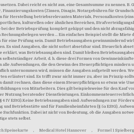
ch Speisekarte
,
Medical Hotel Hannover
,
Formel 1 Spielber