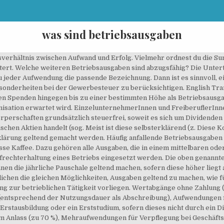
was sind betriebsausgaben
). Hosted on IP address 77.75.249.76 in Germany. Bewirtungskosten für die Bewirtung von Geschäftskunden sind bis zu einer Grenze von 70 % absetzbar – allerdings nur, wenn diese Aufwendungen angemessen sind. Grundsätzlich lassen sich hinsichtlich ihrer Abzugsfähigkeit verschiedene Arten von Betriebsausgaben unterscheiden: Daneben erfolgt eine Unterteilung der Ausgaben hinsichtlich ihrer Verwendung. In Grenzfällen sollten Sie Kontakt zu Ihrem Steuerberater aufnehmen. 26 EStG vorliegt (maximal 614 €). Fahrtkosten, die im direkten Zusammenhang mit der unternehmerischen Tätigkeit stehen, werden ebenfalls als Betriebsausgaben anerkannt, sofern detaillierte Nachweise in Form von Fahrtenbüchern dafür vorgelegt werden. Die maximale Pauschale liegt jedoch bei 2.455 €, die dann hier zum Tragen kommt. Tagespflegepersonen dürfen für jedes Kind, für das eine wöchentliche Betreuungszeit von 40 Stunden gegeben ist, monatlich 300 € als Betriebsausgaben absetzen. Bei Ausgaben oder Aufwendungen für deinen Betrieb oder das Unternehmen handelt es sich in der Regel um Betriebsausgaben. Aus dem Eigenbeleg müssen Arbeitsmittel, Leasingkosten etc. Durch die Möglichkeit des Abzuges der Betrieb­saus­gaben ergibt sich für den Steuerpflichti­gen die Senkung der steuer­lichen Bemes­sungs­grund­lage. Translation for 'Betriebsausgaben' in the free German-English dictionary and many other English translations. Hiernach lassen sich gemischt veranlasste Kosten in einen als Werbungskosten oder Betriebsausgaben abziehbaren und einen nach § 12 Nr. Betriebsausgaben sind aber die Rückzahlung eines Kaufpreises für eine Warenlieferung (VwGH 26.1.1962, 0549/60) und die Herausgabe von Vorjahresgewinnen aus Anlass eines Urteiles auf Herausgabe des Betriebes im Erbschaftsprozess (VwGH 22.9.1982, 81/13/0028). Steuern mit Kopf – Neues Video! Komplizierter wird es hingegen bei Gewerbebetriebene oder Kapitalgesellschaften wie GmbHs. Contextual translation of "betriebsausgaben" into English. Weitere Positionen in den Betriebsausgaben sind die Gebühren der Ver- und Entsorger sowie des Strombezugs. 4 EStG). Englisch: busi­ness expens­es | oper­a­tional expens­es | oper­at­ing costs. Nachträgliche Betriebsausgaben fallen entsprechend nach der Schließung des Betriebs an, können aber grundsätzlich nicht mehr steuerlich abgesetzt werden. Jede Woche gibt es mindestens zweimal ein Video von Steuern mit Kopf. Für bilanzierende Steuerpflichtige gilt die periodengerechte Bilanzierung, so dass Betriebsausgaben verbucht werden müssen, sofern diese wirtschaftlich verursacht sind. Bei Reisen oder anderen Mischnutzungen wie z. Es wird damit … Je nachdem, mit welchem Kontenrahmen du buchst, kannst du diese Kosten unter „Sonstige nicht abziehbare Aufwendungen“ buchen. Nicht belegte oder zweifel­hafte Betrieb­saus­gaben sind nicht abzugs­fähig und wirken somit nicht gewinnmindernd. Gemäß der Pauschale kannst du 30 % von 15.000 € anrechnen – das wären 5.000 €. Diese Art von Aus­gaben fällt unter “Grün­dungskosten” und ist als Betrieb­saus­gabe voll abzugsfähig. Steuerlich absetzbare Betriebsausgaben in einer Liste der COUNSELOR Steuerberater in Norderstedt, die erklärt, was Betriebsausgaben sind. Bei natürlichen Personen gelten Spenden ausschließlich als Sonderausgaben, die keine Betriebsausgaben darstellen. 2.455 € sind allerdings immer noch deutlich mehr als die tatsächlich angefallenen 400 €, sodass du auf jeden Fall die Pauschale nutzt, die den Gewinn um mehr als das 6-fache der tatsächlichen Kosten senkt. Zu den nicht abzugsfähigen Ausgaben zählen: Daneben gibt es eine lange Liste mit beschränkt abzugsfähigen Betriebsausgaben nach § 4 Abs. Steuern mit Kopf – Neues Video! Bei der doppelten Buchführung kannst du sie dann als sonstige Ausgaben oder über die Privateinlagen abwickeln. Contextual translation of "betriebsausgaben" from German into Slovenian. Sind Kosten nicht eindeutig und ausschließlich einem Betrieb zuzuordnen, wird es kritisch. Betriebsausgaben sind – steuerrechtlich betrachtet – Aufwendungen, die durch den Betrieb veranlasst sind (§ 4 Abs. In jedem Falle benötigst du einen Nachweis über die Spende für das Finanzamt, aus der auch hervorgeht, dass die Organisation vom Staat als gemeinnützig anerkannt ist. Sogenannte vorweggenommene Betriebsausgaben fallen vor der Eröffnung an und sind nur absetzbar, wenn