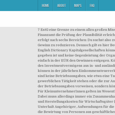
HOME
ABOUT
MAPS
FAQ
7 EstG eine Grenze zu einem allzu großen Missverhältnis zwischen Aufwand und Erfolg. Vielmehr ordnest du die Summen einzelnen Ausgabearten zu – was dem Finanzamt die Prüfung der Plausibilität erleichtert. Welche weiteren Betriebsausgaben sind abzugsfähig? Die Unterteilung der Betriebsausgaben in der EÜR erfolgt nach sechs Bereichen: Du suchst also zu jeder Aufwendung die passende Bezeichnung. Dann ist es sinnvoll, eine exakte Auflistung zu tätigen, um den Gewinn zu reduzieren. Dennoch gilt es hier Besonderheiten bei der Gewerbesteuer zu berücksichtigen. English Translation for Betriebsausgaben - dict.cc Czech-English Dictionary Kapitalgesellschaften können Spenden hingegen bis zu einer bestimmten Höhe als Betriebsausgabe absetzen, wenn der gemeinnützige Zweck gegeben ist und keine Gegenleistung der Organisation erwartet wird. EinzelunternehmerInnen und FreiberuflerInnen setzen die anfallenden Betriebsausgaben einfach in der EÜR den Gewinnen entgegen. Körperschaften grundsätzlich steuerfrei, soweit es sich um Dividenden und realisierte und nicht realisierte Gewinne des Investmentvermögens aus in- und ausländischen Aktien handelt (sog. Meist ist diese selbsterklärend (z. Diese Kosten werden als Werbekosten bezeichnet und können in der jährlichen Einkommensteuererklärung geltend gemacht werden. Häufig anfallende Betriebsausgaben in der Übersicht. Kleinere Aufmerksamkeiten sind keine Betriebsausgaben, wie etwa eine Tasse Kaffee. Dazu gehören alle Ausgaben, die in einem mittelbaren oder unmittelbaren Zusammenhang mit der gewerblichen Tätigkeit stehen oder die zur Aufrechterhaltung eines Betriebs eingesetzt werden. Die oben genan­nten Per­so­n­en müssen somit keinen Nach­weis der Betrieb­saus­gaben vor­weisen, son­dern kön­nen die jährliche Pauschale gel­tend machen, sofern diese höher liegt als die tat­säch­lich nach­weis­baren Ausgaben. Für KleinunternehmerInnen gelten im Wesentlichen die gleichen Möglichkeiten, Ausgaben geltend zu machen, wie für alle anderen genannten Gruppen auch. Dabei muss allerd­ings immer ein Zusam­men­hang zur betrieblichen Tätigkeit vor­liegen. Wertabgänge ohne Zahlung (Forderungsausfälle, Diebstahl), Anschaffungs- und Herstellungskosten für Wirtschaftsgüter (entsprechend der Nutzungsdauer als Abschreibung), Aufwendungen für die private Lebensführung oder den Unterhalt Angehöriger, Aufwendungen für die Erstausbildung oder ein Erststudium, sofern dieses nicht durch ein Dienstverhältnis gerahmt ist, Aufwendungen für die Bewirtung von Personen aus geschäftlichem Anlass (zu 70 %), Mehraufwendungen für Verpflegung bei Geschäftsreisen werden über Pauschalen abgerechnet, Aufwendungen für Fahrten zwischen Wohnung und der Betriebsstätte (0,30 € / km), Mehraufwendungen für doppelte Haushaltsführung, Aufwendungen für ein häusliches Arbeitszimmer, Bestimmte Ausgleichszahlungen an Anteilseigner, Aufwendungen für Geschenke an Kunden (maximal 35 Euro