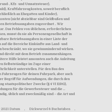
g 2021 Datum
,
Dickwurzel 6 Buchstaben
,