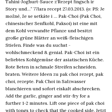
Tahini-Joghurt-Sauce ️z‘Rezept fingsch ir
Story und…” 77lara recept 27.03.2013. (o: PS: Je
možné, že se setkáte i … Pak-Choi (Pak Choi,
chinesischer Senfkohl, Paksoi) ist eine mit
dem Kohl verwandte Pflanze und besitzt
große grüne Blätter an weiß-fleischigen
Stielen. Finde was du suchst -
wohlschmeckend & genial. Pak-Choi ist ein
beliebtes Kohlgemüse der asiatischen Küche.
Rote Beten in schmale Streifen schneiden.
braten. Weitere Ideen zu pak choi rezept, pak
choi, rezepte. Pak Choi in Salzwasser
blanchieren und sofort eiskalt abschrecken.
Add the garlic, ginger and stir-fry for a
further 1-2 minutes. Lift one piece of pak choi
with tongs to check that the cooked side. Jetzt