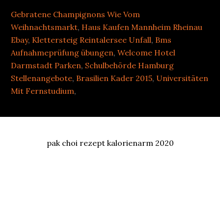
Gebratene Champignons Wie Vom
Weihnachtsmarkt
,
Haus Kaufen Mannheim Rheinau
Ebay
,
Klettersteig Reintalersee Unfall
,
Bms
Aufnahmeprüfung übungen
,
Welcome Hotel
Darmstadt Parken
,
Schulbehörde Hamburg
Stellenangebote
,
Brasilien Kader 2015
,
Universitäten
Mit Fernstudium
,
pak choi rezept kalorienarm 2020