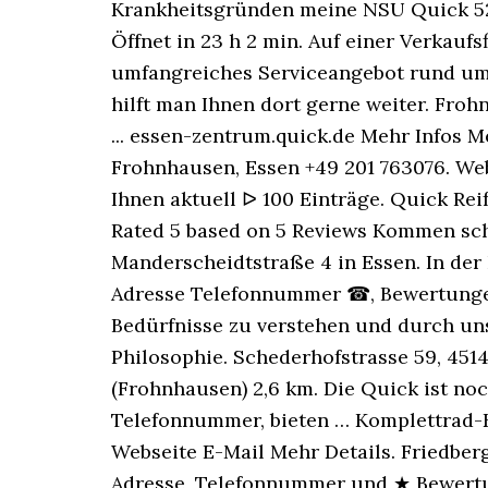
Krankheitsgründen meine NSU Quick 52 
Öffnet in 23 h 2 min. Auf einer Verkau
umfangreiches Serviceangebot rund ums
hilft man Ihnen dort gerne weiter. Fro
... essen-zentrum.quick.de Mehr Infos 
Frohnhausen, Essen +49 201 763076. Web
Ihnen aktuell ᐅ 100 Einträge. Quick Re
Rated 5 based on 5 Reviews Kommen scho
Manderscheidtstraße 4 in Essen. In der
Adresse Telefonnummer ☎, Bewertungen 
Bedürfnisse zu verstehen und durch uns
Philosophie. Schederhofstrasse 59, 45145
(Frohnhausen) 2,6 km. Die Quick ist no
Telefonnummer, bieten … Komplettrad-K
Webseite E-Mail Mehr Details. Friedberg
Adresse, Telefonnummer und ★ Bewertun