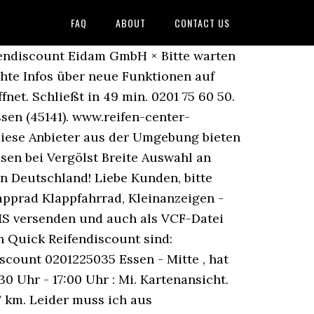
FAQ
ABOUT
CONTACT US
eifendiscount Eidam GmbH × Bitte warten
hte Infos über neue Funktionen auf
fnet. Schließt in 49 min. 0201 75 60 50.
sen (45141). www.reifen-center-
Diese Anbieter aus der Umgebung bieten
isen bei Vergölst Breite Auswahl an
n Deutschland! Liebe Kunden, bitte
apprad Klappfahrrad, Kleinanzeigen -
SMS versenden und auch als VCF-Datei
n Quick Reifendiscount sind:
scount 0201225035 Essen - Mitte , hat
0 Uhr - 17:00 Uhr : Mi. Kartenansicht.
,7 km. Leider muss ich aus