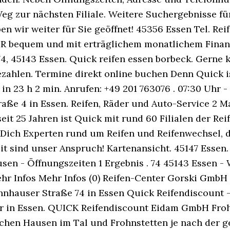
g zur nächsten Filiale. Weitere Suchergebnisse für 
en wir weiter für Sie geöffnet! 45356 Essen Tel. Re
R bequem und mit erträglichem monatlichem Finanz
74, 45143 Essen. Quick reifen essen borbeck. Gerne
ezahlen. Termine direkt online buchen Denn Quick is
in 23 h 2 min. Anrufen: +49 201 763076 . 07:30 Uhr -
aße 4 in Essen. Reifen, Räder und Auto-Service 2 Ma
seit 25 Jahren ist Quick mit rund 60 Filialen der Re
n Dich Experten rund um Reifen und Reifenwechsel, 
t sind unser Anspruch! Kartenansicht. 45147 Essen. 
sen - Öffnungszeiten 1 Ergebnis . 74 45143 Essen - 
ehr Infos Mehr Infos (0) Reifen-Center Gorski GmbH 
auser Straße 74 in Essen Quick Reifendiscount - B
in Essen. QUICK Reifendiscount Eidam GmbH Frohnh
chen Hausen im Tal und Frohnstetten je nach der ge