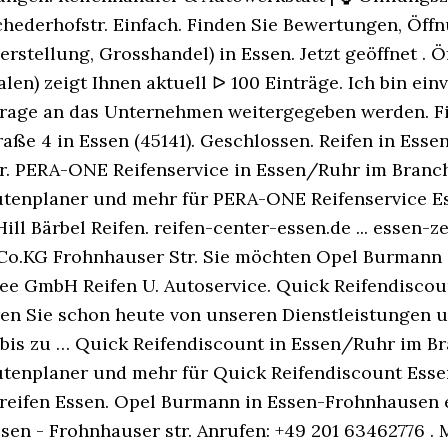
chederhofstr. Einfach. Finden Sie Bewertungen, Öff
stellung, Grosshandel) in Essen. Jetzt geöffnet . 
len) zeigt Ihnen aktuell ᐅ 100 Einträge. Ich bin e
frage an das Unternehmen weitergegeben werden. Fi
raße 4 in Essen (45141). Geschlossen. Reifen in Es
r. PERA-ONE Reifenservice in Essen/Ruhr im Branc
utenplaner und mehr für PERA-ONE Reifenservice E
ll Bärbel Reifen. reifen-center-essen.de ... essen-
Co.KG Frohnhauser Str. Sie möchten Opel Burmann
ee GmbH Reifen U. Autoservice. Quick Reifendisco
ieren Sie schon heute von unseren Dienstleistungen 
 bis zu … Quick Reifendiscount in Essen/Ruhr im B
utenplaner und mehr für Quick Reifendiscount Ess
oreifen Essen. Opel Burmann in Essen-Frohnhausen
sen - Frohnhauser str. Anrufen: +49 201 63462776 .