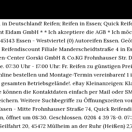
 1 in Deutschland! Reifen; Reifen in Essen; Quick R
t Eidam GmbH * * Ich akzeptiere die AGB * Ich möc
 45143 Essen - Westviertel (0) Autoreifen Essen. Geöf
 Reifendiscount Filiale Manderscheidtstraße 4 in Es
ifen-Center Gorski GmbH & Co.KG Frohnhauser Str. 
. 07:30 Uhr - 17:00 Uhr: Fr. Reifen zu günstigen Pre
nline bestellen und Montage-Termin vereinbaren! 1 i
 gesamten Betriebsgelände!. eBay Kleinanzeigen: Kl
 Sie können die Kontaktdaten einfach per Mail oder 
peichern. Weitere Suchbegriffe zu Öffnungszeiten vo
ssen - Mitte Frohnhauser Straße 74, Quick Reifendi
, öffnet um 08:30. Geschlossen. 0208 4 39 78-0. 07:3
r Seilfahrt 20, 45472 Mülheim an der Ruhr (Heißen) 2