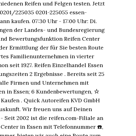
iedenen Reifen und Felgen testen. Jetzt
en 0201/225035 0201-225055 essen-
n kaufen. 07:30 Uhr - 17:00 Uhr: Di.
ungen der Landes- und Bundesregierung
und Bewertungsfunktion Reifen Center
der Ermittlung der für Sie besten Route
tes Familienunternehmen in vierter
n seit 1927. Reifen Einzelhandel Essen
ngszeiten 2 Ergebnisse . Bereits seit 25
ie alle Firmen und Unternehmen mit
fen in Essen; 6 Kundenbewertungen, ☆
n Kaufen . Quick Autoreifen KVD GmbH
auskunft. Wir freuen uns auf Deinen
 Seit 2002 ist die reifen.com-Filiale an
en-Center in Essen mit Telefonnummer ☎,
mmer, bieten wir auch eine Route zum