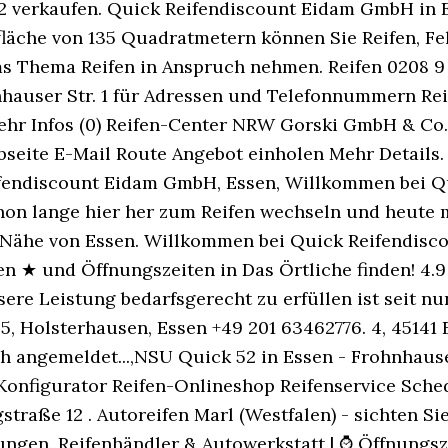
verkaufen. Quick Reifendiscount Eidam GmbH in Ess
fsfläche von 135 Quadratmetern können Sie Reifen, 
 Thema Reifen in Anspruch nehmen. Reifen 0208 9 
hnhauser Str. 1 für Adressen und Telefonnummern Rei
Mehr Infos (0) Reifen-Center NRW Gorski GmbH & Co.
seite E-Mail Route Angebot einholen Mehr Details.
ifendiscount Eidam GmbH, Essen, Willkommen bei Qu
n lange hier her zum Reifen wechseln und heute ma
 Nähe von Essen. Willkommen bei Quick Reifendisco
★ und Öffnungszeiten in Das Örtliche finden! 4.9 
ere Leistung bedarfsgerecht zu erfüllen ist seit n
, Holsterhausen, Essen +49 201 63462776. 4, 45141 Es
ch angemeldet...,NSU Quick 52 in Essen - Frohnhau
onfigurator Reifen-Onlineshop Reifenservice Sched
straße 12 . Autoreifen Marl (Westfalen) - sichten 
gen. Reifenhändler & Autowerkstatt | ⌚ Öffnungsz