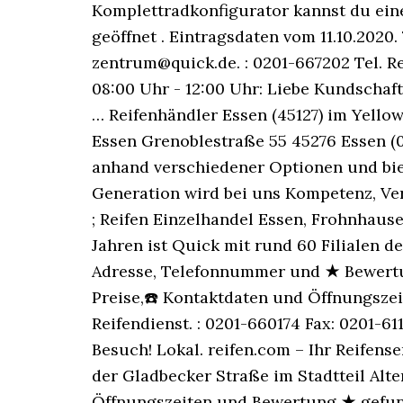
Komplettradkonfigurator kannst du eine
geöffnet . Eintragsdaten vom 11.10.2020
zentrum@quick.de. : 0201-667202 Tel. R
08:00 Uhr - 12:00 Uhr: Liebe Kundscha
… Reifenhändler Essen (45127) im Yel
Essen Grenoblestraße 55 45276 Essen (0)
anhand verschiedener Optionen und bie
Generation wird bei uns Kompetenz, Ver
; Reifen Einzelhandel Essen, Frohnhause
Jahren ist Quick mit rund 60 Filialen d
Adresse, Telefonnummer und ★ Bewertun
Preise,☎ Kontaktdaten und Öffnungszei
Reifendienst. : 0201-660174 Fax: 0201-6
Besuch! Lokal. reifen.com – Ihr Reifense
der Gladbecker Straße im Stadtteil Alte
Öffnungszeiten und Bewertung ★ gefun