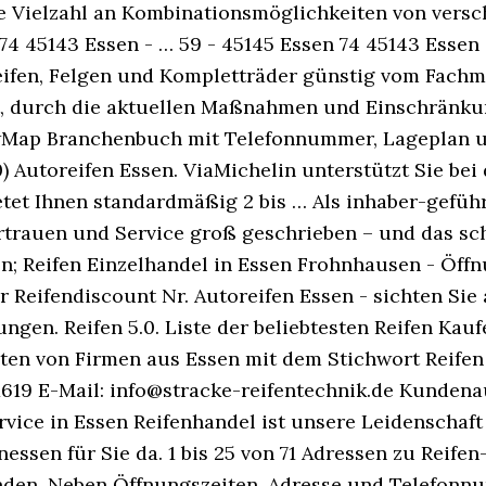
 Vielzahl an Kombinationsmöglichkeiten von versch
. 74 45143 Essen - … 59 - 45145 Essen 74 45143 Ess
eifen, Felgen und Kompletträder günstig vom Fachman
ft, durch die aktuellen Maßnahmen und Einschränk
lowMap Branchenbuch mit Telefonnummer, Lageplan 
 Autoreifen Essen. ViaMichelin unterstützt Sie bei 
tet Ihnen standardmäßig 2 bis … Als inhaber-geführ
trauen und Service groß geschrieben – und das scho
n; Reifen Einzelhandel in Essen Frohnhausen - Öffnu
er Reifendiscount Nr. Autoreifen Essen - sichten S
gen. Reifen 5.0. Liste der beliebtesten Reifen Kau
ten von Firmen aus Essen mit dem Stichwort Reife
11619 E-Mail: info@stracke-reifentechnik.de Kunden
rvice in Essen Reifenhandel ist unsere Leidenschaft -
nessen für Sie da. 1 bis 25 von 71 Adressen zu Reif
den. Neben Öffnungszeiten, Adresse und Telefonnu